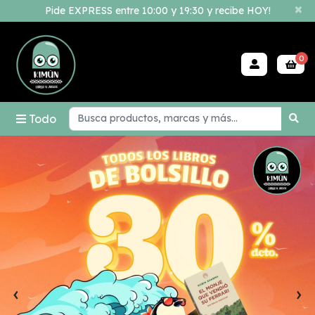
×
Pide EXPRESS entre 10:00 y 19:30 y recibe HOY!
0
Todo
‹
›