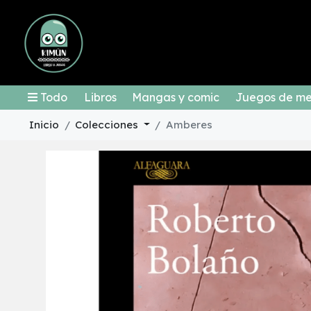
Todo
Libros
Mangas y comic
Juegos de m
Inicio
Colecciones
Amberes