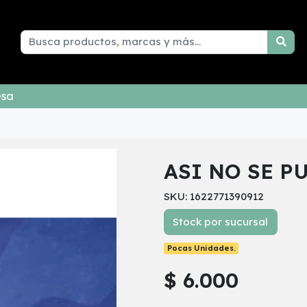
esa
ASI NO SE P
SKU: 1622771390912
Stock por sucursal
Pocas Unidades.
$ 6.000