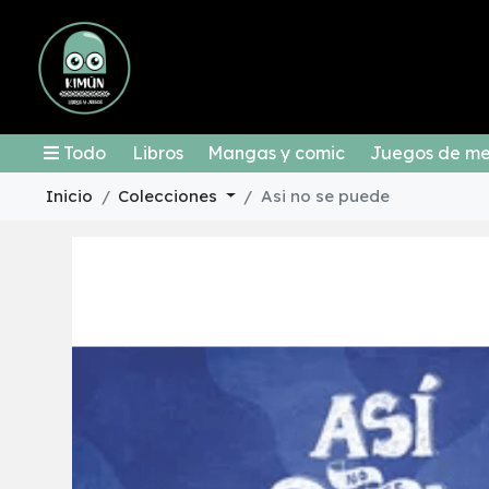
Todo
Libros
Mangas y comic
Juegos de m
Inicio
Colecciones
Asi no se puede