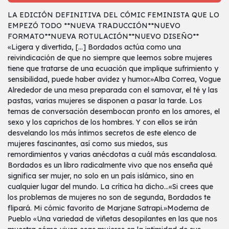
LA EDICIÓN DEFINITIVA DEL CÓMIC FEMINISTA QUE LO
EMPEZÓ TODO **NUEVA TRADUCCIÓN**NUEVO
FORMATO**NUEVA ROTULACIÓN**NUEVO DISEÑO**
«Ligera y divertida, [...] Bordados actúa como una
reivindicación de que no siempre que leemos sobre mujeres
tiene que tratarse de una ecuación que implique sufrimiento y
sensibilidad, puede haber avidez y humor.»Alba Correa, Vogue
Alrededor de una mesa preparada con el samovar, el té y las
pastas, varias mujeres se disponen a pasar la tarde. Los
temas de conversación desembocan pronto en los amores, el
sexo y los caprichos de los hombres. Y con ellos se irán
desvelando los más íntimos secretos de este elenco de
mujeres fascinantes, así como sus miedos, sus
remordimientos y varias anécdotas a cuál más escandalosa.
Bordados es un libro radicalmente vivo que nos enseña qué
significa ser mujer, no solo en un país islámico, sino en
cualquier lugar del mundo. La crítica ha dicho...«Si crees que
los problemas de mujeres no son de segunda, Bordados te
flipará. Mi cómic favorito de Marjane Satrapi.»Moderna de
Pueblo «Una variedad de viñetas desopilantes en las que nos