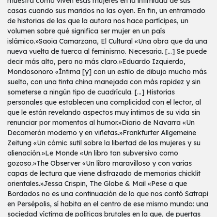
muestra cómo viven esas mujeres en la intimidad de sus
casas cuando sus maridos no las oyen. En fin, un entramado
de historias de las que la autora nos hace partícipes, un
volumen sobre qué significa ser mujer en un país
islámico.»Saoia Camarzana, El Cultural «Una obra que da una
nueva vuelta de tuerca al feminismo. Necesaria. [...] Se puede
decir más alto, pero no más claro.»Eduardo Izquierdo,
Mondosonoro «Íntima [y] con un estilo de dibujo mucho más
suelto, con una tinta china manejada con más rapidez y sin
someterse a ningún tipo de cuadrícula. [...] Historias
personales que establecen una complicidad con el lector, al
que le están revelando aspectos muy íntimos de su vida sin
renunciar por momentos al humor.»Diario de Navarra «Un
Decamerón moderno y en viñetas.»Frankfurter Allgemeine
Zeitung «Un cómic sutil sobre la libertad de las mujeres y su
alienación.»Le Monde «Un libro tan subversivo como
gozoso.»The Observer «Un libro maravilloso y con varias
capas de lectura que viene disfrazado de memorias chicklit
orientales.»Jessa Crispin, The Globe & Mail «Pese a que
Bordados no es una continuación de lo que nos contó Satrapi
en Persépolis, sí habita en el centro de ese mismo mundo: una
sociedad víctima de políticas brutales en la que, de puertas