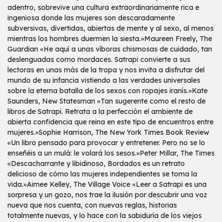
adentro, sobrevive una cultura extraordinariamente rica e
ingeniosa donde las mujeres son descaradamente
subversivas, divertidas, abiertas de mente y al sexo, al menos
mientras los hombres duermen la siesta.»Maureen Freely, The
Guardian «He aquí a unas víboras chismosas de cuidado, tan
deslenguadas como mordaces. Satrapi convierte a sus
lectoras en unas más de la tropa y nos invita a disfrutar del
mundo de su infancia vistiendo a las verdades universales
sobre la eterna batalla de los sexos con ropajes iranís.»Kate
Saunders, New Statesman «Tan sugerente como el resto de
libros de Satrapi. Retrata a la perfección el ambiente de
abierta confidencia que reina en este tipo de encuentros entre
mujeres.»Sophie Harrison, The New York Times Book Review
«Un libro pensado para provocar y entretener. Pero no se lo
enseñéis a un mulá: le volará los sesos.»Peter Millar, The Times
«Descacharrante y libidinoso, Bordados es un retrato
delicioso de cómo las mujeres independientes se toma la
vida.»Aimee Kelley, The Village Voice «Leer a Satrapi es una
sorpresa y un gozo, nos trae la ilusión por descubrir una voz
nueva que nos cuenta, con nuevas reglas, historias
totalmente nuevas, y lo hace con la sabiduría de los viejos