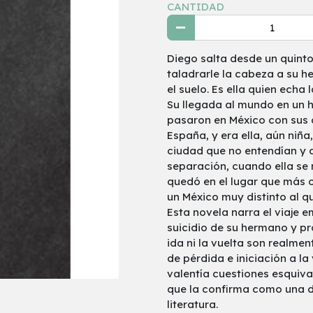
CANTIDAD
Diego salta desde un quint
taladrarle la cabeza a su h
el suelo. Es ella quien echa 
Su llegada al mundo en un h
pasaron en México con sus 
España, y era ella, aún niñ
ciudad que no entendían y q
separación, cuando ella se
quedó en el lugar que más o
un México muy distinto al q
Esta novela narra el viaje 
suicidio de su hermano y pr
ida ni la vuelta son realme
de pérdida e iniciación a l
valentía cuestiones esquiva
que la confirma como una d
literatura.