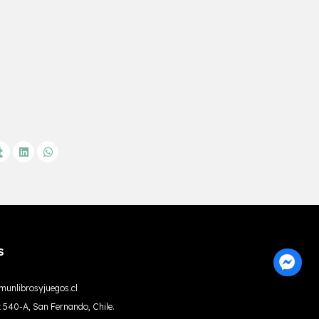
S
unlibrosyjuegos.cl
 540-A, San Fernando, Chile.