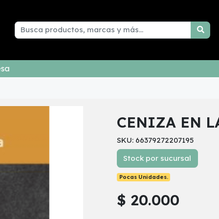
esa
CENIZA EN L
SKU: 66379272207195
Stock por sucursal
Pocas Unidades.
$ 20.000