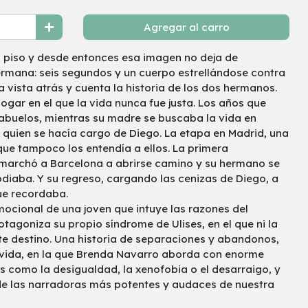
Agregar al carro
o piso y desde entonces esa imagen no deja de
ermana: seis segundos y un cuerpo estrellándose contra
la vista atrás y cuenta la historia de los dos hermanos.
ogar en el que la vida nunca fue justa. Los años que
abuelos, mientras su madre se buscaba la vida en
a, quien se hacía cargo de Diego. La etapa en Madrid, una
ue tampoco los entendía a ellos. La primera
 marchó a Barcelona a abrirse camino y su hermano se
diaba. Y su regreso, cargando las cenizas de Diego, a
ue recordaba.
emocional de una joven que intuye las razones del
otagoniza su propio síndrome de Ulises, en el que ni la
nte destino. Una historia de separaciones y abandonos,
a vida, en la que Brenda Navarro aborda con enorme
s como la desigualdad, la xenofobia o el desarraigo, y
e las narradoras más potentes y audaces de nuestra