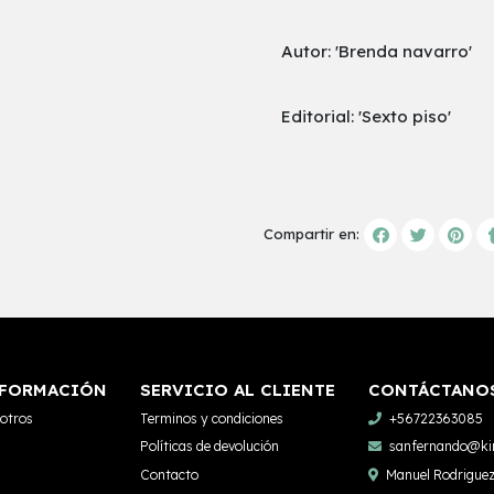
Autor: 'Brenda navarro'
Editorial: 'Sexto piso'
Compartir en:
FORMACIÓN
SERVICIO AL CLIENTE
CONTÁCTANO
otros
Terminos y condiciones
+56722363085
Políticas de devolución
sanfernando@kim
Contacto
Manuel Rodriguez