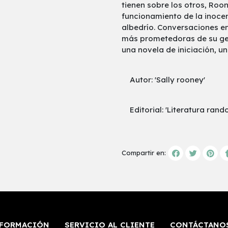
tienen sobre los otros, Roon
funcionamiento de la inocenc
albedrío. Conversaciones e
más prometedoras de su gen
una novela de iniciación, u
Autor: 'Sally rooney'
Editorial: 'Literatura rand
Compartir en:
FORMACIÓN
SERVICIO AL CLIENTE
CONTÁCTANO