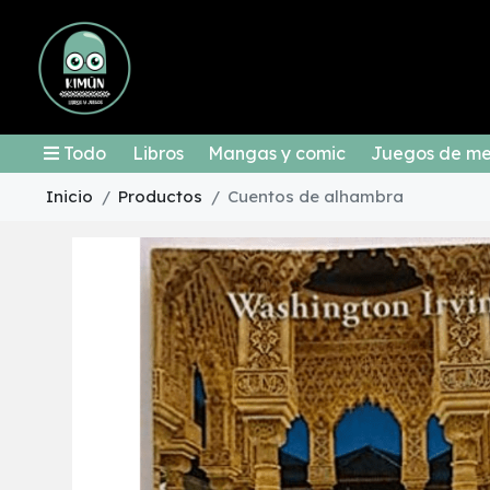
Todo
Libros
Mangas y comic
Juegos de m
Inicio
Productos
Cuentos de alhambra