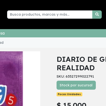
esa
dad
DIARIO DE G
REALIDAD
SKU: 63527299022791
Stock por sucursal
Pocas Unidades.
$ 15.000