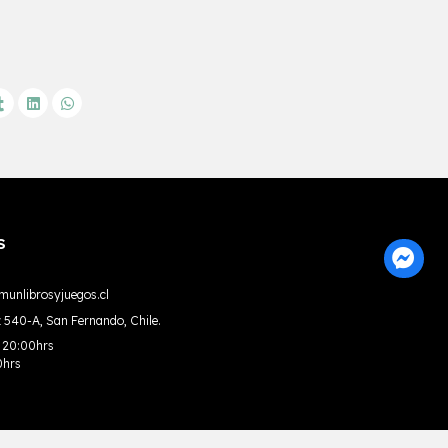
S
unlibrosyjuegos.cl
 540-A, San Fernando, Chile.
a 20:00hrs
0hrs