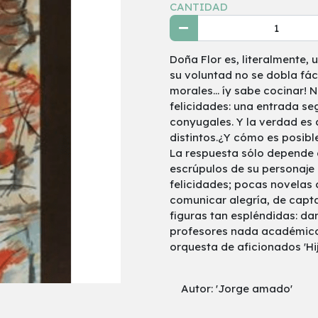
CANTIDAD
Doña Flor es, literalmente,
su voluntad no se dobla fáci
morales... íy sabe cocinar!
felicidades: una entrada seg
conyugales. Y la verdad es 
distintos.¿Y cómo es posibl
La respuesta sólo depende 
escrúpulos de su personaje 
felicidades; pocas novela
comunicar alegría, de capta
figuras tan espléndidas: da
profesores nada académicos
orquesta de aficionados 'Hij
Autor: 'Jorge amado'