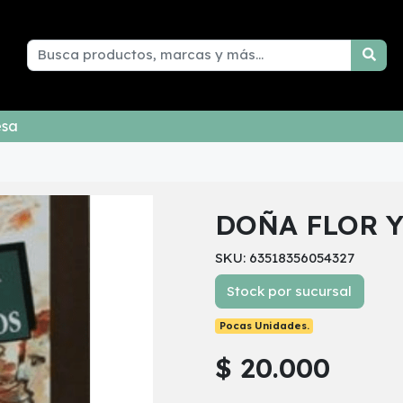
esa
DOÑA FLOR 
SKU: 63518356054327
Stock por sucursal
Pocas Unidades.
$ 20.000