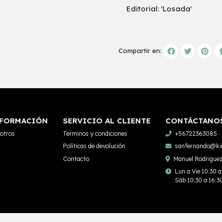
Editorial: 'Losada'
Compartir en:
FORMACIÓN
SERVICIO AL CLIENTE
CONTÁCTANO
otros
Terminos y condiciones
+56722363085
Políticas de devolución
sanfernando@kim
Contacto
Manuel Rodriguez
Lun a Vie 10:30 
Sáb 10:30 a 16:3