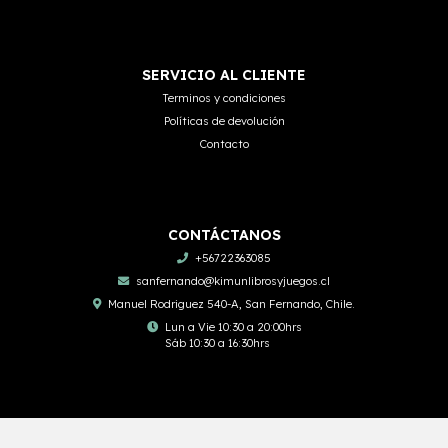
SERVICIO AL CLIENTE
Terminos y condiciones
Políticas de devolución
Contacto
CONTÁCTANOS
+56722363085
sanfernando@kimunlibrosyjuegos.cl
Manuel Rodriguez 540-A, San Fernando, Chile.
Lun a Vie 10:30 a 20:00hrs
Sáb 10:30 a 16:30hrs
Kimün Libros y Juegos © 2026
Creado por
Bsale