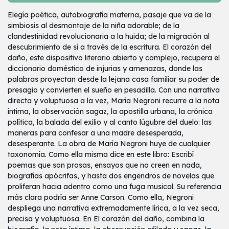
Elegía poética, autobiografía materna, pasaje que va de la
simbiosis al desmontaje de la niña adorable; de la
clandestinidad revolucionaria a la huida; de la migración al
descubrimiento de sí a través de la escritura. El corazón del
daño, este dispositivo literario abierto y complejo, recupera el
diccionario doméstico de injurias y amenazas, donde las
palabras proyectan desde la lejana casa familiar su poder de
presagio y convierten el sueño en pesadilla. Con una narrativa
directa y voluptuosa a la vez, María Negroni recurre a la nota
íntima, la observación sagaz, la apostilla urbana, la crónica
política, la balada del exilio y al canto lúgubre del duelo: las
maneras para confesar a una madre desesperada,
desesperante. La obra de María Negroni huye de cualquier
taxonomía. Como ella misma dice en este libro: Escribí
poemas que son prosas, ensayos que no creen en nada,
biografías apócrifas, y hasta dos engendros de novelas que
proliferan hacia adentro como una fuga musical. Su referencia
más clara podría ser Anne Carson. Como ella, Negroni
despliega una narrativa extremadamente lírica, a la vez seca,
precisa y voluptuosa. En El corazón del daño, combina la