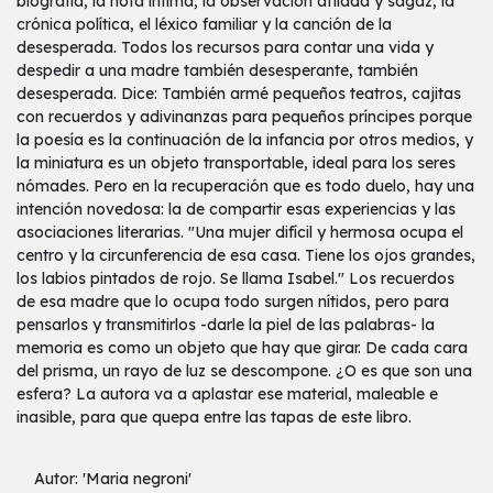
biografía, la nota íntima, la observación afilada y sagaz, la
crónica política, el léxico familiar y la canción de la
desesperada. Todos los recursos para contar una vida y
despedir a una madre también desesperante, también
desesperada. Dice: También armé pequeños teatros, cajitas
con recuerdos y adivinanzas para pequeños príncipes porque
la poesía es la continuación de la infancia por otros medios, y
la miniatura es un objeto transportable, ideal para los seres
nómades. Pero en la recuperación que es todo duelo, hay una
intención novedosa: la de compartir esas experiencias y las
asociaciones literarias. "Una mujer difícil y hermosa ocupa el
centro y la circunferencia de esa casa. Tiene los ojos grandes,
los labios pintados de rojo. Se llama Isabel." Los recuerdos
de esa madre que lo ocupa todo surgen nítidos, pero para
pensarlos y transmitirlos -darle la piel de las palabras- la
memoria es como un objeto que hay que girar. De cada cara
del prisma, un rayo de luz se descompone. ¿O es que son una
esfera? La autora va a aplastar ese material, maleable e
inasible, para que quepa entre las tapas de este libro.
Autor: 'Maria negroni'