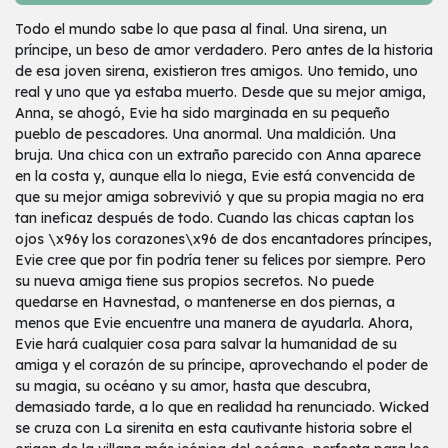
Todo el mundo sabe lo que pasa al final. Una sirena, un
príncipe, un beso de amor verdadero. Pero antes de la historia
de esa joven sirena, existieron tres amigos. Uno temido, uno
real y uno que ya estaba muerto. Desde que su mejor amiga,
Anna, se ahogó, Evie ha sido marginada en su pequeño
pueblo de pescadores. Una anormal. Una maldición. Una
bruja. Una chica con un extraño parecido con Anna aparece
en la costa y, aunque ella lo niega, Evie está convencida de
que su mejor amiga sobrevivió y que su propia magia no era
tan ineficaz después de todo. Cuando las chicas captan los
ojos \x96y los corazones\x96 de dos encantadores príncipes,
Evie cree que por fin podría tener su felices por siempre. Pero
su nueva amiga tiene sus propios secretos. No puede
quedarse en Havnestad, o mantenerse en dos piernas, a
menos que Evie encuentre una manera de ayudarla. Ahora,
Evie hará cualquier cosa para salvar la humanidad de su
amiga y el corazón de su príncipe, aprovechando el poder de
su magia, su océano y su amor, hasta que descubra,
demasiado tarde, a lo que en realidad ha renunciado. Wicked
se cruza con La sirenita en esta cautivante historia sobre el