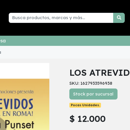
esa
a
LOS ATREVID
SKU: 1627933596938
Stock por sucursal
Pocas Unidades.
$ 12.000