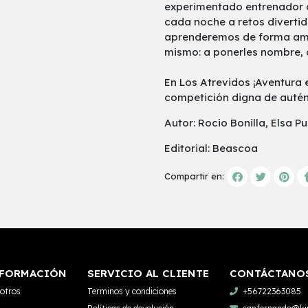
experimentado entrenador d
cada noche a retos divertid
aprenderemos de forma amen
mismo: a ponerles nombre, 
En Los Atrevidos ¡Aventura
competición digna de autén
Autor: Rocio Bonilla, Elsa P
Editorial: Beascoa
Compartir en:
FORMACIÓN
SERVICIO AL CLIENTE
CONTÁCTANO
otros
Terminos y condiciones
+56722363085